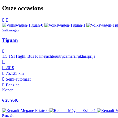
Onze occasions
Volkswagen
Tiguan
1.5 TSI Highl. Bus R-line|achteruitrijcamera|rijklaarprijs
2019
75.125 km
Semi-automaat
Benzine
Kopen
€ 28.950,-
Renault