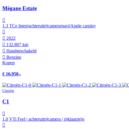
Mégane Estate
1.3 TCe Inten|achteruitrijcamera|navi|Apple carplay
2022
132.807 km
Hand­geschakeld
Benzine
Kopen
€ 16.950,-
Citroën
C1
1.0 VTi Feel | achteruitrijcamera | rijklaarprijs