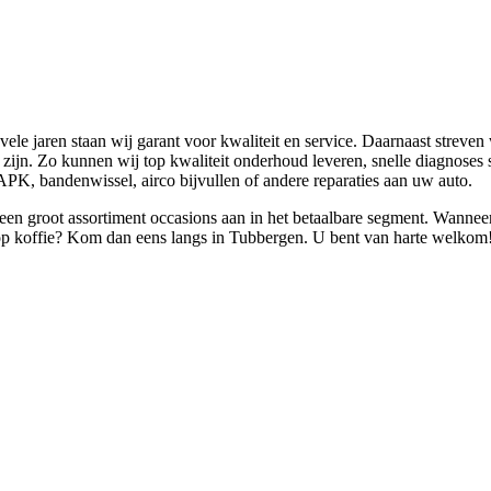
ele jaren staan wij garant voor kwaliteit en service. Daarnaast streve
ijn. Zo kunnen wij top kwaliteit onderhoud leveren, snelle diagnoses s
APK, bandenwissel, airco bijvullen of andere reparaties aan uw auto.
en groot assortiment occasions aan in het betaalbare segment. Wannee
 kop koffie? Kom dan eens langs in Tubbergen. U bent van harte welkom