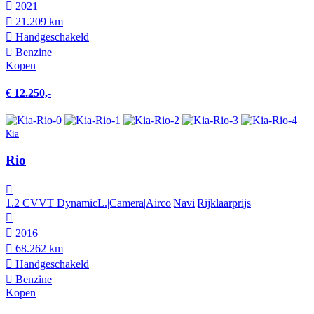
2021
21.209 km
Hand­geschakeld
Benzine
Kopen
€ 12.250,-
Kia
Rio
1.2 CVVT DynamicL.|Camera|Airco|Navi|Rijklaarprijs
2016
68.262 km
Hand­geschakeld
Benzine
Kopen