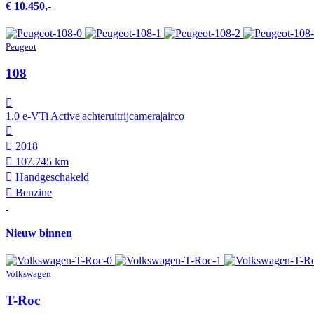
€ 10.450,-
Peugeot
108
1.0 e-VTi Active|achteruitrijcamera|airco
2018
107.745 km
Hand­geschakeld
Benzine
Nieuw binnen
Volkswagen
T-Roc