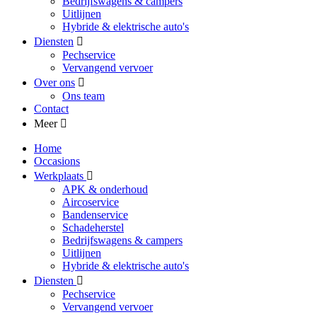
Bedrijfswagens & campers
Uitlijnen
Hybride & elektrische auto's
Diensten
Pechservice
Vervangend vervoer
Over ons
Ons team
Contact
Meer
Home
Occasions
Werkplaats
APK & onderhoud
Aircoservice
Bandenservice
Schadeherstel
Bedrijfswagens & campers
Uitlijnen
Hybride & elektrische auto's
Diensten
Pechservice
Vervangend vervoer