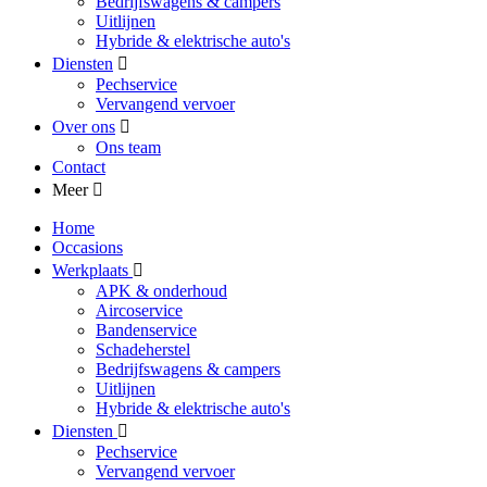
Bedrijfswagens & campers
Uitlijnen
Hybride & elektrische auto's
Diensten
Pechservice
Vervangend vervoer
Over ons
Ons team
Contact
Meer
Home
Occasions
Werkplaats
APK & onderhoud
Aircoservice
Bandenservice
Schadeherstel
Bedrijfswagens & campers
Uitlijnen
Hybride & elektrische auto's
Diensten
Pechservice
Vervangend vervoer