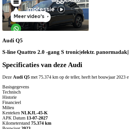
Audi Q5
S-line Quattro 2.0 -gang S tronic|elektr. panormadak|
Specificaties van deze Audi
Deze
Audi Q5
met 75.374 km op de teller, heeft het bouwjaar 2023 en
Basisgegevens
Technisch
Historie
Financieel
Milieu
Kenteken
NL
KJL-45-K
APK Datum
13-07-2027
Kilometerstand
75.374 km
Bouwjaar
2023