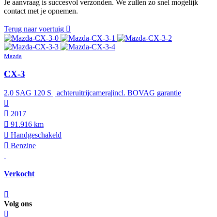
Je aanvraag is succesvol verzonden. We zullen zo snel mogelijk
contact met je opnemen.
Terug naar voertuig
Mazda
CX-3
2.0 SAG 120 S | achteruitrijcamera|incl. BOVAG garantie
2017
91.916 km
Hand­geschakeld
Benzine
Verkocht
Volg ons