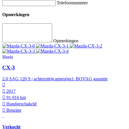
Telefoonnummer
Opmerkingen
Opmerkingen
Mazda
CX-3
2.0 SAG 120 S | achteruitrijcamera|incl. BOVAG garantie
2017
91.916 km
Hand­geschakeld
Benzine
Verkocht