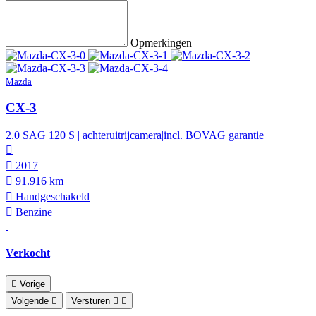
Opmerkingen
Mazda
CX-3
2.0 SAG 120 S | achteruitrijcamera|incl. BOVAG garantie
2017
91.916 km
Hand­geschakeld
Benzine
Verkocht
Vorige
Volgende
Versturen