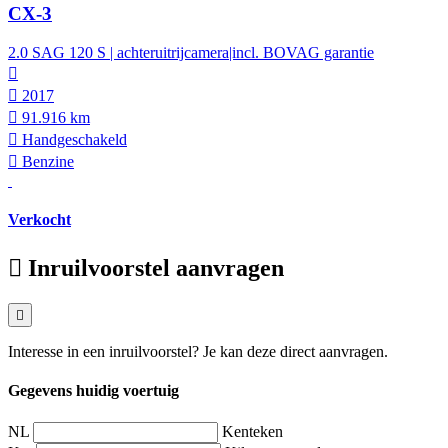
CX-3
2.0 SAG 120 S | achteruitrijcamera|incl. BOVAG garantie
2017
91.916 km
Hand­geschakeld
Benzine
Verkocht
Inruilvoorstel aanvragen
Interesse in een inruilvoorstel? Je kan deze direct aanvragen.
Gegevens huidig voertuig
NL
Kenteken