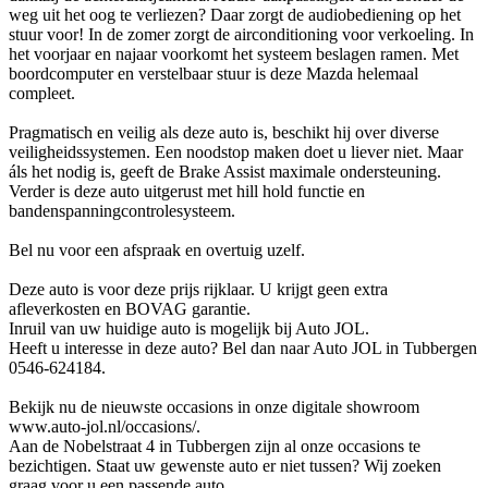
weg uit het oog te verliezen? Daar zorgt de audiobediening op het
stuur voor! In de zomer zorgt de airconditioning voor verkoeling. In
het voorjaar en najaar voorkomt het systeem beslagen ramen. Met
boordcomputer en verstelbaar stuur is deze Mazda helemaal
compleet.
Pragmatisch en veilig als deze auto is, beschikt hij over diverse
veiligheidssystemen. Een noodstop maken doet u liever niet. Maar
áls het nodig is, geeft de Brake Assist maximale ondersteuning.
Verder is deze auto uitgerust met hill hold functie en
bandenspanningcontrolesysteem.
Bel nu voor een afspraak en overtuig uzelf.
Deze auto is voor deze prijs rijklaar. U krijgt geen extra
afleverkosten en BOVAG garantie.
Inruil van uw huidige auto is mogelijk bij Auto JOL.
Heeft u interesse in deze auto? Bel dan naar Auto JOL in Tubbergen
0546-624184.
Bekijk nu de nieuwste occasions in onze digitale showroom
www.auto-jol.nl/occasions/.
Aan de Nobelstraat 4 in Tubbergen zijn al onze occasions te
bezichtigen. Staat uw gewenste auto er niet tussen? Wij zoeken
graag voor u een passende auto.