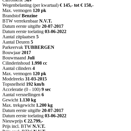
Wegenbelasting (per kwartaal)
€ 145,- tot € 158,-
Max. vermogen
120 pk
Brandstof
Benzine
BTW verrekenbaar
N.V.T.
Datum eerste uitgifte
20-07-2017
Datum eerste toelating
03-06-2022
Aantal zitplaatsen
5
Aantal Deuren
5
Parkeervak
TUBBERGEN
Bouwjaar
2017
Bouwmaand
Juli
Cilinderinhoud
1.998 cc
Aantal cilinders
4
Max. vermogen
120 pk
Modelreeks
31-03-2015
Topsnelheid
192 km/h
Acceleratie (0 - 100)
9 sec
Aantal versnellingen
6
Gewicht
1.130 kg
Max. trekgewicht
1.200 kg
Datum eerste uitgifte
20-07-2017
Datum eerste toelating
03-06-2022
Nieuwprijs
€ 22.799,-
Prijs incl. BTW
N.V.T.