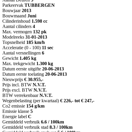
Parkeervak
TUBBERGEN
Bouwjaar
2013
Bouwmaand
Juni
Cilinderinhoud
1.598 cc
Aantal cilinders
4
Max. vermogen
132 pk
Modelreeks
31-01-2013
Topsnelheid
185 km/h
Acceleratie (0 - 100)
11 sec
Aantal versnellingen
6
Gewicht
1.405 kg
Max. trekgewicht
1.300 kg
Datum eerste uitgifte
20-06-2013
Datum eerste toelating
20-06-2013
Nieuwprijs
€ 30.955,-
Prijs incl. BTW
N.V.T.
Prijs excl. BTW
N.V.T.
BTW verrekenbaar
N.V.T.
Wegenbelasting (per kwartaal)
€ 226,- tot € 247,-
Co2 emissie
154 g/km
Emissie klasse
5
Energie label
C
Gemiddeld verbruik
6.6 / 100km
Gemiddeld verbruik stad
8.3 / 100km