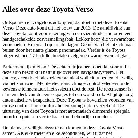
Alles over deze Toyota Verso
Ontspannen en zorgeloos autorijden, dat doet u met deze Toyota
Verso. Deze auto komt uit het bouwjaar 2013. De aandrijving van
deze Toyota komt voor rekening van een viercilinder motor en een
handgeschakelde zesversnellingsbak. Lekker hoor, die verwarmbare
voorstoelen. Helemaal op koude dagen. Geniet van het uitzicht naar
buiten door het riante glazen panoramadak. Verder is de Toyota
uitgerust met: 17 inch lichtmetalen velgen en warmtewerend glas.
Parkeer en kijk niet om! De achteruitrijcamera doet dat voor u. In
deze auto beschikt u natuurlijk over een navigatiesysteem. Het
audiosysteem biedt glasheldere geluidskwaliteit, u bedient dit veilig
via het stuurwiel. Met de electronic climate control selecteert u de
gewenste temperatuur. Het systeem doet de rest. De regensensor is
slim en alert, van de eerste spatjes tot een wolkbreuk. Altijd genoeg
automatische wiscapaciteit. Deze Toyota is bovendien voorzien van
cruise control. Dus comfortabel en zuinig rijden verzekerd! De
uitrusting van deze Toyota is met automatisch dimmende spiegels,
boordcomputer en verstelbaar stuur behoorlijk compleet.
De nieuwste veiligheidssystemen komen in deze Toyota Verso
samen. Als elke meter en elke seconde telt, wilt u dat het