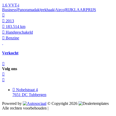
1.6 VVT-i
Business|Panoramadak|trekhaak|Airco|RIJKLAARPRIJS
2013
183.514 km
Hand­geschakeld
Benzine
Verkocht
Volg ons
Nobelstraat 4
7651 DC Tubbergen
Powered by
© Copyright 2026
Alle rechten voorbehouden |