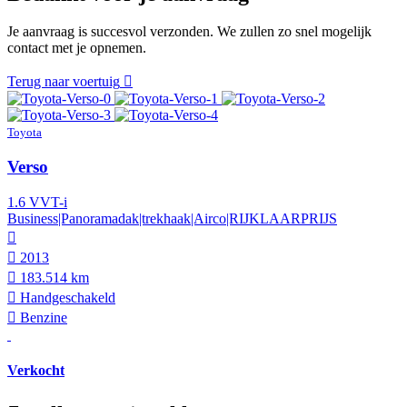
Je aanvraag is succesvol verzonden. We zullen zo snel mogelijk
contact met je opnemen.
Terug naar voertuig
Toyota
Verso
1.6 VVT-i
Business|Panoramadak|trekhaak|Airco|RIJKLAARPRIJS
2013
183.514 km
Hand­geschakeld
Benzine
Verkocht