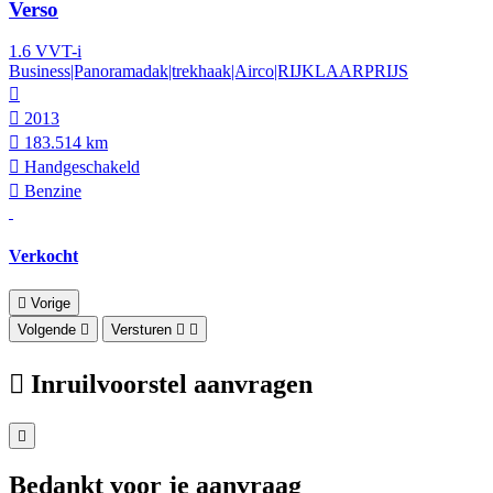
Verso
1.6 VVT-i
Business|Panoramadak|trekhaak|Airco|RIJKLAARPRIJS
2013
183.514 km
Hand­geschakeld
Benzine
Verkocht
Vorige
Volgende
Versturen
Inruilvoorstel aanvragen
Bedankt voor je aanvraag