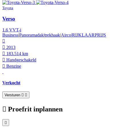
Toyota
Verso
1.6 VVT-i
Business|Panoramadak|trekhaak|Airco|RIJKLAARPRIJS
2013
183.514 km
Hand­geschakeld
Benzine
Verkocht
Versturen
Proefrit inplannen