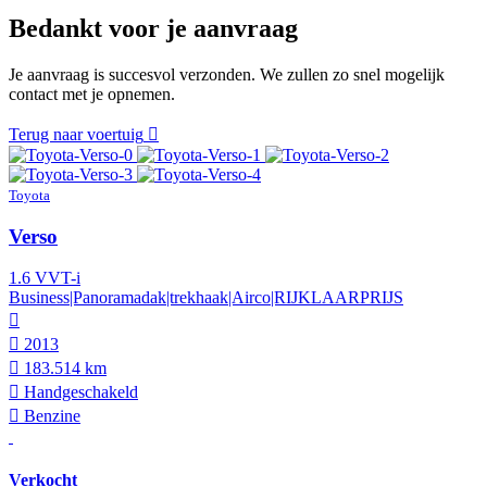
Bedankt voor je aanvraag
Je aanvraag is succesvol verzonden. We zullen zo snel mogelijk
contact met je opnemen.
Terug naar voertuig
Toyota
Verso
1.6 VVT-i
Business|Panoramadak|trekhaak|Airco|RIJKLAARPRIJS
2013
183.514 km
Hand­geschakeld
Benzine
Verkocht