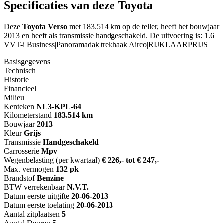
Specificaties van deze Toyota
Deze
Toyota Verso
met 183.514 km op de teller, heeft het bouwjaar
2013 en heeft als transmissie handgeschakeld. De uitvoering is: 1.6
VVT-i Business|Panoramadak|trekhaak|Airco|RIJKLAARPRIJS
Basisgegevens
Technisch
Historie
Financieel
Milieu
Kenteken
NL
3-KPL-64
Kilometerstand
183.514 km
Bouwjaar
2013
Kleur
Grijs
Transmissie
Handgeschakeld
Carrosserie
Mpv
Wegenbelasting (per kwartaal)
€ 226,- tot € 247,-
Max. vermogen
132 pk
Brandstof
Benzine
BTW verrekenbaar
N.V.T.
Datum eerste uitgifte
20-06-2013
Datum eerste toelating
20-06-2013
Aantal zitplaatsen
5
Aantal Deuren
5