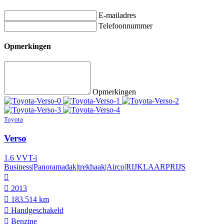
E-mailadres
Telefoonnummer
Opmerkingen
Opmerkingen
Toyota
Verso
1.6 VVT-i
Business|Panoramadak|trekhaak|Airco|RIJKLAARPRIJS
2013
183.514 km
Hand­geschakeld
Benzine