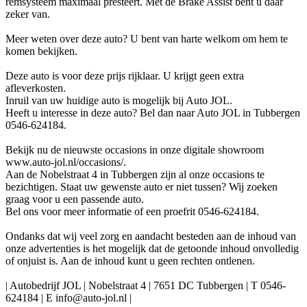
remsysteem maximaal presteert. Met de Brake Assist bent u daar
zeker van.
Meer weten over deze auto? U bent van harte welkom om hem te
komen bekijken.
Deze auto is voor deze prijs rijklaar. U krijgt geen extra
afleverkosten.
Inruil van uw huidige auto is mogelijk bij Auto JOL.
Heeft u interesse in deze auto? Bel dan naar Auto JOL in Tubbergen
0546-624184.
Bekijk nu de nieuwste occasions in onze digitale showroom
www.auto-jol.nl/occasions/.
Aan de Nobelstraat 4 in Tubbergen zijn al onze occasions te
bezichtigen. Staat uw gewenste auto er niet tussen? Wij zoeken
graag voor u een passende auto.
Bel ons voor meer informatie of een proefrit 0546-624184.
Ondanks dat wij veel zorg en aandacht besteden aan de inhoud van
onze advertenties is het mogelijk dat de getoonde inhoud onvolledig
of onjuist is. Aan de inhoud kunt u geen rechten ontlenen.
| Autobedrijf JOL | Nobelstraat 4 | 7651 DC Tubbergen | T 0546-
624184 | E info@auto-jol.nl |