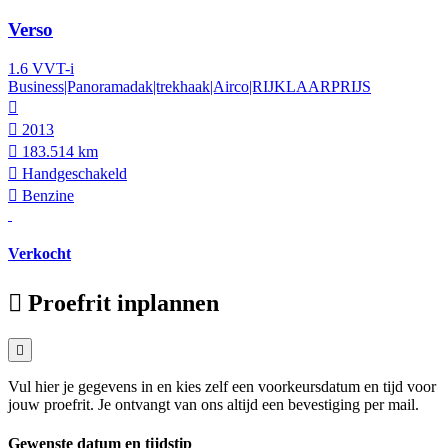
Verso
1.6 VVT-i
Business|Panoramadak|trekhaak|Airco|RIJKLAARPRIJS
2013
183.514 km
Hand­geschakeld
Benzine
Verkocht
Proefrit inplannen
Vul hier je gegevens in en kies zelf een voorkeursdatum en tijd voor
jouw proefrit. Je ontvangt van ons altijd een bevestiging per mail.
Gewenste datum en tijdstip