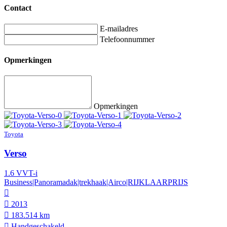
Contact
E-mailadres
Telefoonnummer
Opmerkingen
Opmerkingen
Toyota
Verso
1.6 VVT-i
Business|Panoramadak|trekhaak|Airco|RIJKLAARPRIJS
2013
183.514 km
Hand­geschakeld